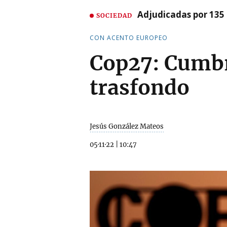
Adjudicadas por 135 
SOCIEDAD
CON ACENTO EUROPEO
Cop27: Cumbr
trasfondo
Jesús González Mateos
05·11·22
|
10:47