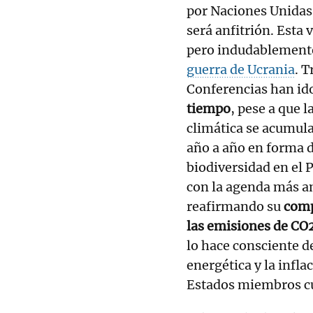
por Naciones Unidas 
será anfitrión. Esta 
pero indudablemente
guerra de Ucrania
. T
Conferencias han id
tiempo
, pese a que l
climática se acumula
año a año en forma d
biodiversidad en el 
con la agenda más am
reafirmando su
comp
las emisiones de CO2
lo hace consciente de
energética y la infl
Estados miembros cu