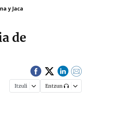
na y Jaca
ia de
Itzuli
Entzun