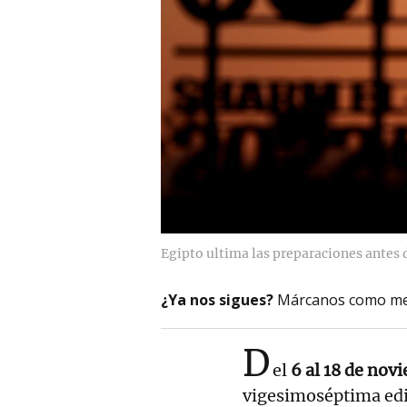
Egipto ultima las preparaciones antes
¿Ya nos sigues?
Márcanos como me
D
el
6 al 18 de novi
vigesimoséptima edi