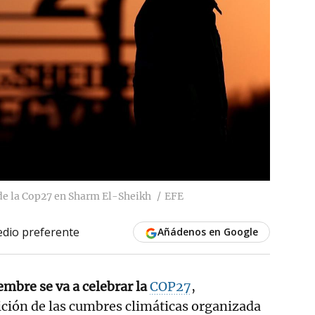
 de la Cop27 en Sharm El-Sheikh
EFE
dio preferente
Añádenos en Google
embre se va a celebrar la
COP27
,
ción de las cumbres climáticas organizada