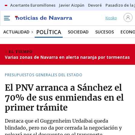
Acertante Euromillones
Javier Aizpún
Devoré
Pasadizo de la
Kiosko
POLÍTICA
ACTUALIDAD
SOCIEDAD
SUCESOS
ECONO
EL TIEMPO
Varias zonas de Navarra en alerta naranja por tormentas
PRESUPUESTOS GENERALES DEL ESTADO
El PNV arranca a Sánchez el
70% de sus enmiendas en el
primer trámite
Destaca que el Guggenheim Urdaibai queda
blindado, pero no da por cerrada la negociación y
peleará por el descuento en el transporte