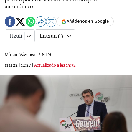
autonómico
Añádenos en Google
Itzuli
Entzun
Míriam Vázquez
NTM
11·11·22
|
12:27
|
Actualizado a las 15:32