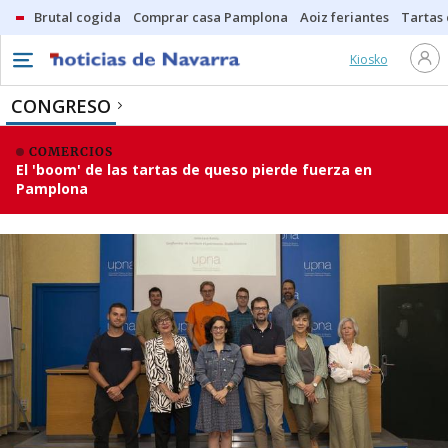
Brutal cogida
Comprar casa Pamplona
Aoiz feriantes
Tartas
Kiosko
CONGRESO
COMERCIOS
El 'boom' de las tartas de queso pierde fuerza en
Pamplona