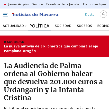
Javier Aizpún
Devoré
Pasadizo de la Jacoba
Tiempo eclipse
Kiosko
POLÍTICA
ACTUALIDAD
SOCIEDAD
SUCESOS
ECONO
SOCIEDAD
La nueva autovía de 8 kilómetros que cambiará el eje
Pamplona-Aragón
La Audiencia de Palma
ordena al Gobierno balear
que devuelva 201.000 euros a
Urdangarin y la Infanta
Cristina
El tribunal considera que pagaron de más por la