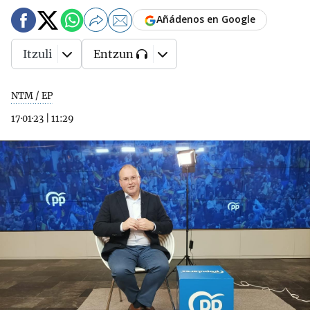
Añádenos en Google
Itzuli
Entzun
NTM / EP
17·01·23
|
11:29