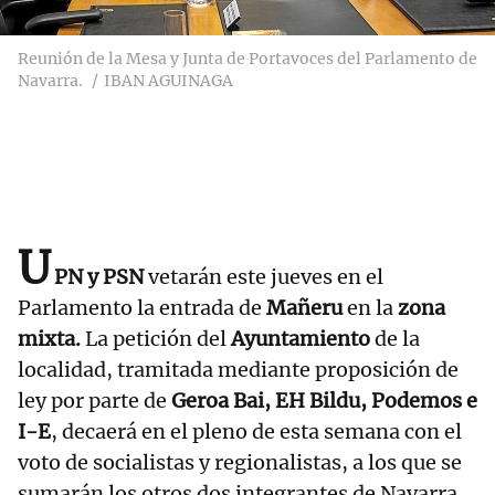
Reunión de la Mesa y Junta de Portavoces del Parlamento de
Navarra.
IBAN AGUINAGA
U
PN y PSN
vetarán este jueves en el
Parlamento la entrada de
Mañeru
en la
zona
mixta.
La petición del
Ayuntamiento
de la
localidad, tramitada mediante proposición de
ley por parte de
Geroa Bai, EH Bildu, Podemos e
I-E
, decaerá en el pleno de esta semana con el
voto de socialistas y regionalistas, a los que se
sumarán los otros dos integrantes de Navarra