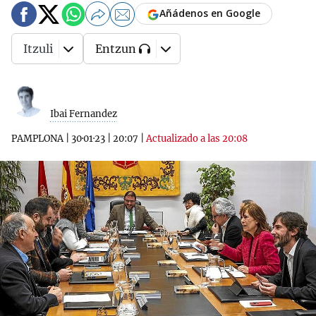
Añádenos en Google
Itzuli
Entzun
Ibai Fernandez
PAMPLONA
|
30·01·23
|
20:07
|
Actualizado a las 20:08