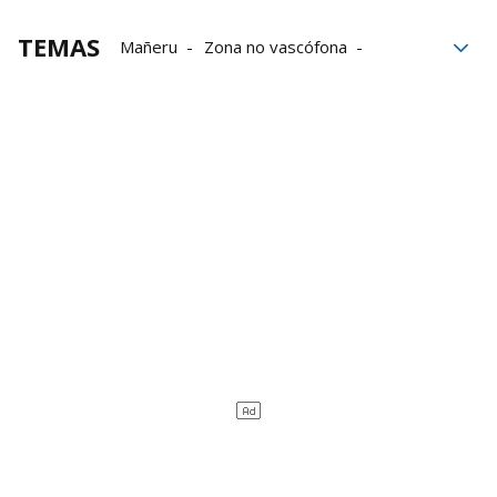
TEMAS
Mañeru
Zona no vascófona
Derecha
Gobierno