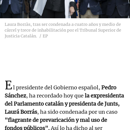
Laura Borràs, tras ser condenada a cuatro años y medio de
cárcel y trece de inhabilitación por el Tribunal Superior de
Justicia Catalán.
EP
E
l presidente del Gobierno español,
Pedro
Sánchez
, ha recordado hoy que
la expresidenta
del Parlamento catalán y presidenta de Junts,
Laurá Borrás
, ha sido condenada por un caso
"flagrante de prevaricación y mal uso de
fondos públicos".
Así lo ha dicho al ser