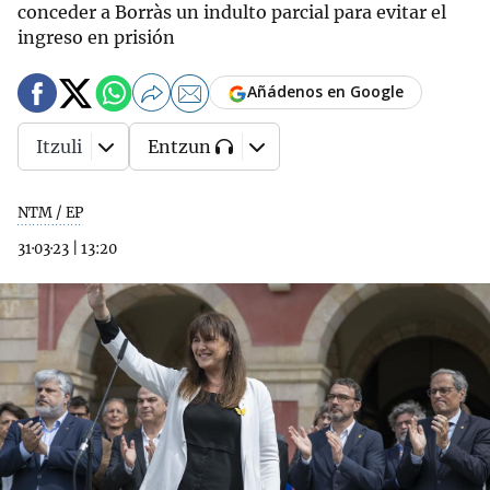
conceder a Borràs un indulto parcial para evitar el
ingreso en prisión
Añádenos en Google
Itzuli
Entzun
NTM / EP
31·03·23
|
13:20