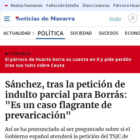
Restos humanos
Fallecido Estella
Álex Lizancos
Párroco Huar
Kiosko
POLÍTICA
ACTUALIDAD
SOCIEDAD
SUCESOS
ECONO
COMARCA
El párroco de Huarte borra su cuenta en X y pide perdón
tras sus tuits sobre Ceuta
Sánchez, tras la petición de
indulto parcial para Borrás:
"Es un caso flagrante de
prevaricación"
Así se ha pronunciado al ser preguntado sobre si el
Gobierno español atenderá la petición del TSJC de