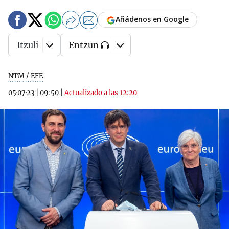
Añádenos en Google
Itzuli
Entzun
NTM / EFE
05·07·23
|
09:50
|
Actualizado a las 12:20