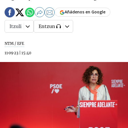
Añádenos en Google
Itzuli
Entzun
NTM / EFE
11·09·23
|
15:40