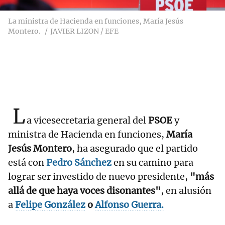
La ministra de Hacienda en funciones, María Jesús
Montero.
JAVIER LIZON / EFE
L
a vicesecretaria general del
PSOE
y
ministra de Hacienda en funciones,
María
Jesús Montero
, ha asegurado que el partido
está con
Pedro Sánchez
en su camino para
lograr ser investido de nuevo presidente,
"más
allá de que haya voces disonantes"
, en alusión
a
Felipe González
o
Alfonso Guerra.