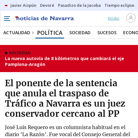
Javier Aizpún
Devoré
Pasadizo de la Jacoba
Tiempo eclipse
Kiosko
POLÍTICA
ACTUALIDAD
SOCIEDAD
SUCESOS
ECONO
SOCIEDAD
La nueva autovía de 8 kilómetros que cambiará el eje
Pamplona-Aragón
El ponente de la sentencia
que anula el traspaso de
Tráfico a Navarra es un juez
conservador cercano al PP
José Luis Requero es un columnista habitual en el
diario 'La Razón'. Fue vocal del Consejo General del