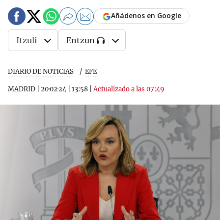
Añádenos en Google
Itzuli
Entzun
DIARIO DE NOTICIAS
EFE
MADRID
|
20·02·24
|
13:58
|
Actualizado a las 07:49