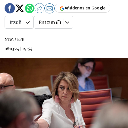
Añádenos en Google
Itzuli
Entzun
NTM / EFE
08·03·24
|
19:54