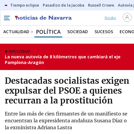
Tiempo eclipse
Pasadizo de la Jacoba
Russell Crowe
Autovía 
Kiosko
POLÍTICA
ACTUALIDAD
SOCIEDAD
SUCESOS
ECONO
SOCIEDAD
La nueva autovía de 8 kilómetros que cambiará el eje
Pamplona-Aragón
Destacadas socialistas exigen
expulsar del PSOE a quienes
recurran a la prostitución
Entre las más de cien firmantes de un manifiesto se
encuentran la expresidenta andaluza Susana Díaz o
la exministra Adriana Lastra