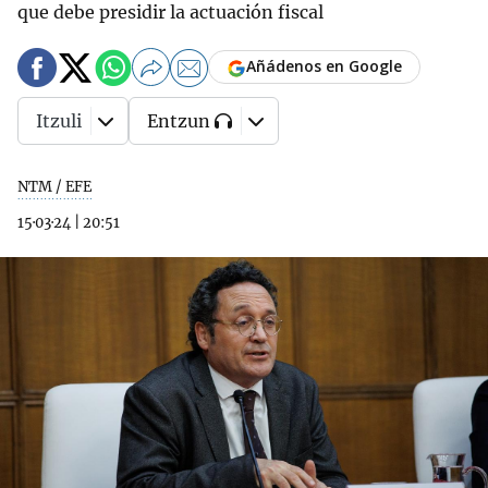
que debe presidir la actuación fiscal
Añádenos en Google
Itzuli
Entzun
NTM / EFE
15·03·24
|
20:51