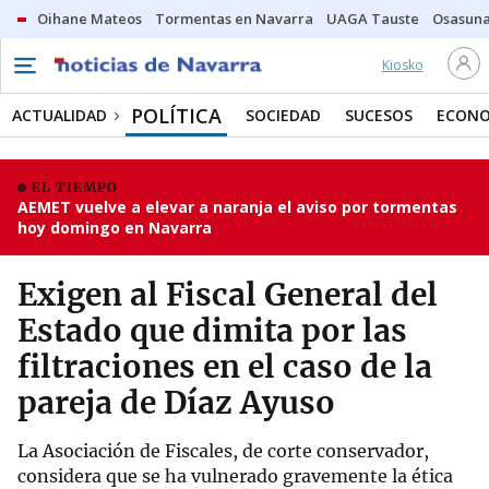
Oihane Mateos
Tormentas en Navarra
UAGA Tauste
Osasuna
Kiosko
POLÍTICA
ACTUALIDAD
SOCIEDAD
SUCESOS
ECONO
EL TIEMPO
AEMET vuelve a elevar a naranja el aviso por tormentas
hoy domingo en Navarra
Exigen al Fiscal General del
Estado que dimita por las
filtraciones en el caso de la
pareja de Díaz Ayuso
La Asociación de Fiscales, de corte conservador,
considera que se ha vulnerado gravemente la ética