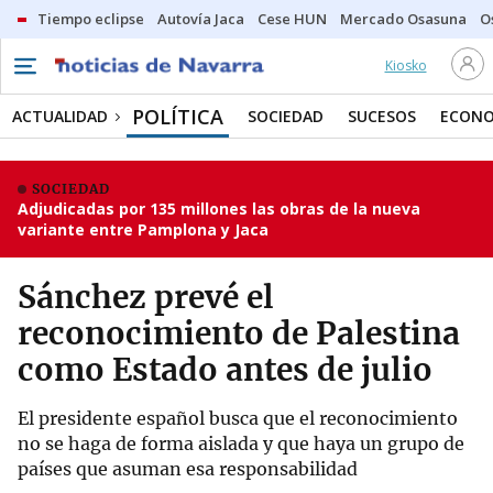
Tiempo eclipse
Autovía Jaca
Cese HUN
Mercado Osasuna
O
Kiosko
POLÍTICA
ACTUALIDAD
SOCIEDAD
SUCESOS
ECONO
SOCIEDAD
Adjudicadas por 135 millones las obras de la nueva
variante entre Pamplona y Jaca
Sánchez prevé el
reconocimiento de Palestina
como Estado antes de julio
El presidente español busca que el reconocimiento
no se haga de forma aislada y que haya un grupo de
países que asuman esa responsabilidad