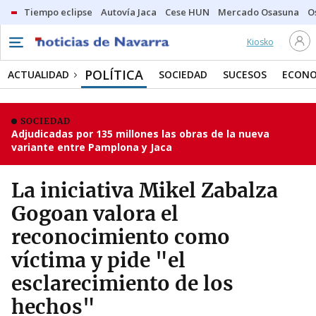
Tiempo eclipse
Autovía Jaca
Cese HUN
Mercado Osasuna
O
Kiosko
POLÍTICA
ACTUALIDAD
SOCIEDAD
SUCESOS
ECONO
SOCIEDAD
Adjudicadas por 135 millones las obras de la nueva
variante entre Pamplona y Jaca
La iniciativa Mikel Zabalza
Gogoan valora el
reconocimiento como
víctima y pide "el
esclarecimiento de los
hechos"