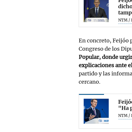
Feijó
dicho
tamp
NTM / 
En concreto, Feijóo p
Congreso de los Dip
Popular, donde urgir
explicaciones ante e
partido y las inform
cercano.
Feijó
"Ha p
NTM / 