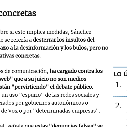
concretas
obre si esto implica medidas, Sánchez
 se refería a
desterrar los insultos del
azo a la desinformación y los bulos, pero no
ativas concretas
.
os de comunicación,
ha cargado contra los
LO 
 web" que a su juicio no son medios
1
stán "pervirtiendo" el debate público
.
un uso "espurio" de las redes sociales y
nciados por gobiernos autonómicos o
2
y de Vox o por "determinadas empresas".
al, señala que
estas "denuncias falsas" se