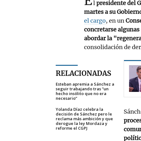
E
l
presidente del 
martes a su Gobiern
el cargo
, en un
Conse
concretarse algunas
abordar la "regener
consolidación de der
RELACIONADAS
Esteban apremia a Sánchez a
seguir trabajando tras “un
hecho insólito que no era
necesario”
Yolanda Díaz celebra la
Sánche
decisión de Sánchez pero le
reclama más ambición y que
proces
derogue la ley Mordaza y
reforme el CGPJ
comun
políti