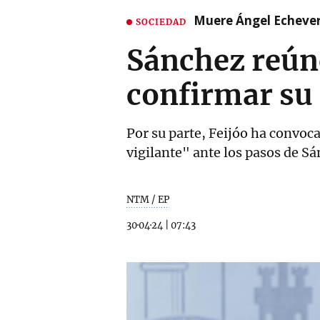
Muere Ángel Echeverr
SOCIEDAD
Sánchez reúne
confirmar su
Por su parte, Feijóo ha convoc
vigilante" ante los pasos de S
NTM / EP
30·04·24
|
07:43