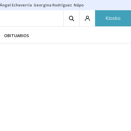
Ángel Echeverría
Georgina Rodríguez
Nápoles - Osasuna
Insultos rac
Kiosko
OBITUARIOS