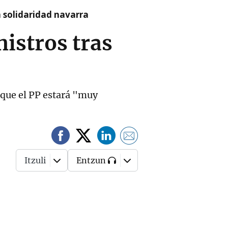
a solidaridad navarra
istros tras
 que el PP estará "muy
Itzuli
Entzun