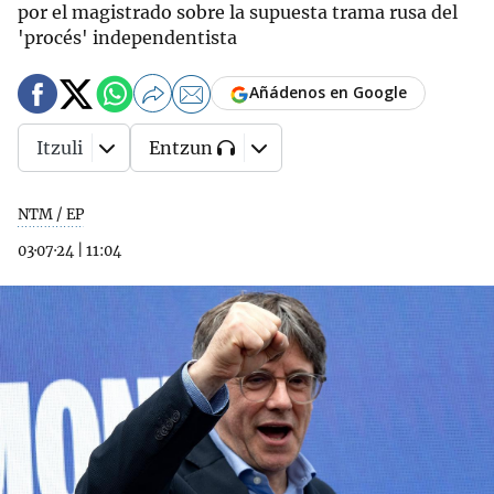
por el magistrado sobre la supuesta trama rusa del
'procés' independentista
Añádenos en Google
Itzuli
Entzun
NTM / EP
03·07·24
|
11:04