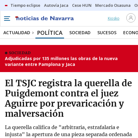
Tiempo eclipse
Autovía Jaca
Cese HUN
Mercado Osasuna
O
Kiosko
POLÍTICA
ACTUALIDAD
SOCIEDAD
SUCESOS
ECONO
SOCIEDAD
Adjudicadas por 135 millones las obras de la nueva
variante entre Pamplona y Jaca
El TSJC registra la querella de
Puigdemont contra el juez
Aguirre por prevaricación y
malversación
La querella califica de "arbitraria, estrafalaria e
injusta" la apertura de una pieza separada ordenada