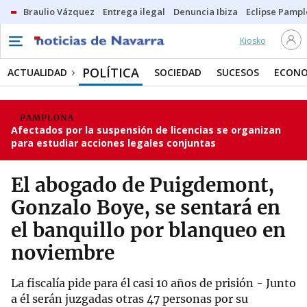
Braulio Vázquez
Entrega ilegal
Denuncia Ibiza
Eclipse Pamp
Kiosko
POLÍTICA
ACTUALIDAD
SOCIEDAD
SUCESOS
ECONO
PAMPLONA
Afectados por la suspensión de licencias se organizan
para estudiar acciones legales conjuntas
El abogado de Puigdemont,
Gonzalo Boye, se sentará en
el banquillo por blanqueo en
noviembre
La fiscalía pide para él casi 10 años de prisión - Junto
a él serán juzgadas otras 47 personas por su