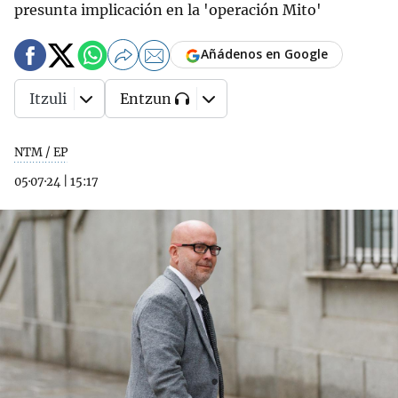
presunta implicación en la 'operación Mito'
Añádenos en Google
Itzuli
Entzun
NTM / EP
05·07·24
|
15:17