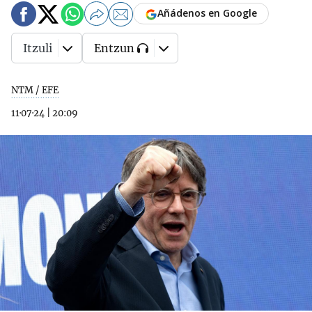
Añádenos en Google
Itzuli
Entzun
NTM / EFE
11·07·24
|
20:09