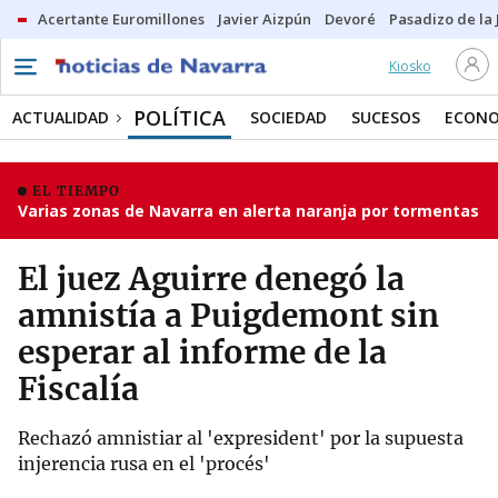
Acertante Euromillones
Javier Aizpún
Devoré
Pasadizo de la
Kiosko
POLÍTICA
ACTUALIDAD
SOCIEDAD
SUCESOS
ECONO
EL TIEMPO
Varias zonas de Navarra en alerta naranja por tormentas
El juez Aguirre denegó la
amnistía a Puigdemont sin
esperar al informe de la
Fiscalía
Rechazó amnistiar al 'expresident' por la supuesta
injerencia rusa en el 'procés'