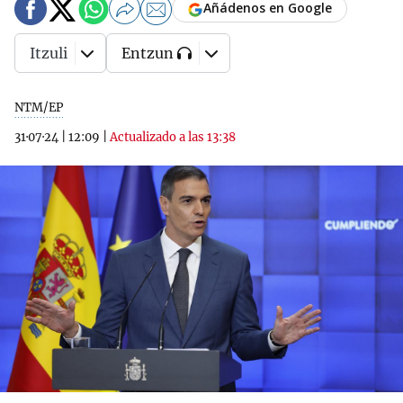
Añádenos en Google
Itzuli
Entzun
NTM/EP
31·07·24
|
12:09
|
Actualizado a las 13:38