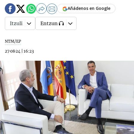
Añádenos en Google
Itzuli
Entzun
NTM/EP
27·08·24
|
16:23