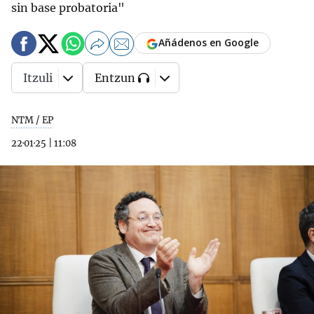
sin base probatoria"
Añádenos en Google
Itzuli
Entzun
NTM / EP
22·01·25
|
11:08