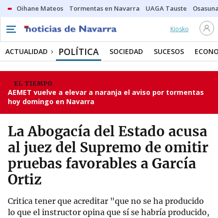
Oihane Mateos
Tormentas en Navarra
UAGA Tauste
Osasuna
Kiosko
POLÍTICA
ACTUALIDAD
SOCIEDAD
SUCESOS
ECONO
EL TIEMPO
AEMET vuelve a elevar a naranja el aviso por tormentas
hoy domingo en Navarra
La Abogacía del Estado acusa
al juez del Supremo de omitir
pruebas favorables a García
Ortiz
Critica tener que acreditar "que no se ha producido
lo que el instructor opina que sí se habría producido,