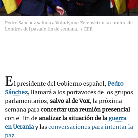
Pedro Sánchez saluda a Volodymyr Zelenski en la cumbre de
Londres del pasado fin de semana.
EFE
E
l presidente del Gobierno español,
Pedro
Sánchez
, llamará a los portavoces de los grupos
parlamentarios,
salvo al de Vox
, la próxima
semana para
concertar una reunión presencial
con el fin de
analizar la situación de la
guerra
en Ucrania
y las
conversaciones para intentar la
paz
.