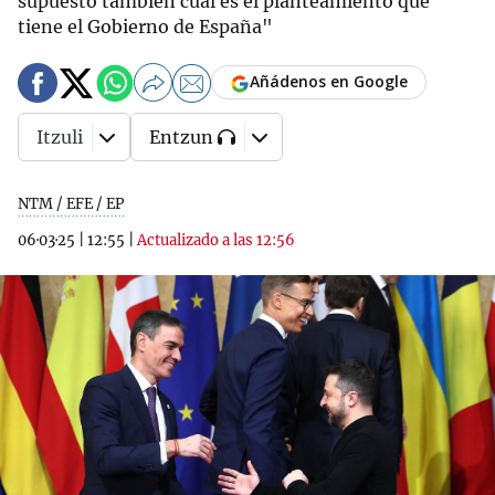
supuesto también cuál es el planteamiento que
tiene el Gobierno de España"
Añádenos en Google
Itzuli
Entzun
NTM / EFE / EP
06·03·25
|
12:55
|
Actualizado a las 12:56