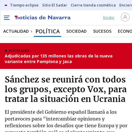
Tiempo eclipse
Sitio El Sadar
Cierre tienda cosmética
Encier
Kiosko
POLÍTICA
ACTUALIDAD
SOCIEDAD
SUCESOS
ECONO
SOCIEDAD
Adjudicadas por 135 millones las obras de la nueva
variante entre Pamplona y Jaca
Sánchez se reunirá con todos
los grupos, excepto Vox, para
tratar la situación en Ucrania
El presidente del Gobierno español llamará a los
portavoces para "intercambiar opiniones y
reflexiones sobre los desafíos que tiene Europa y por