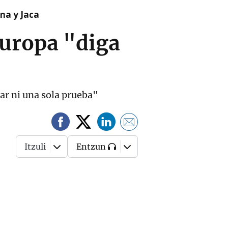
na y Jaca
Europa "diga
ar ni una sola prueba"
Itzuli
Entzun