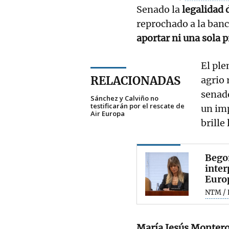
Senado la
legalidad 
reprochado a la banc
aportar ni una sola 
El ple
RELACIONADAS
agrio 
senado
Sánchez y Calviño no
testificarán por el rescate de
un imp
Air Europa
brille
Bego
inter
Euro
NTM / 
María Jesús Montero