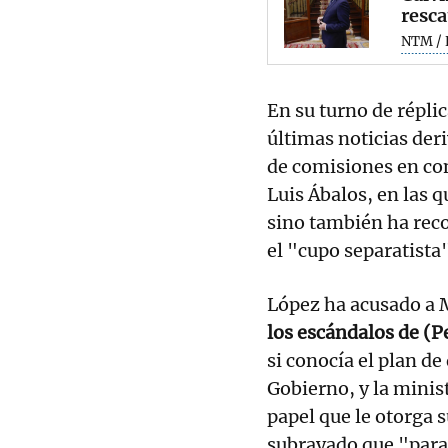
resca
NTM / 
En su turno de réplic
últimas noticias der
de comisiones en con
Luis Ábalos, en las q
sino también ha rec
el "cupo separatista"
López ha acusado a 
los escándalos de (
si conocía el plan de
Gobierno, y la minis
papel que le otorga 
subrayado que "para