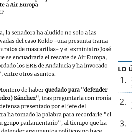
te a Air Europa
EP
a, la senadora ha aludido no solo a las
ivadas del caso Koldo -una presunta trama
tratos de mascarillas- y el exministro José
ue se encuadraría el rescate de Air Europa,
ordado los ERE de Andalucía y ha invocado
LO 
, entre otros asuntos.
1
Montero de haber
quedado para "defender
Pedro) Sánchez"
, tras preguntarla con ironía
2
 defensa presentado por el jefe del
tra ha tomado la palabra para recordarle "el
3
su grupo parlamentario", al tiempo que ha
 defender argumentos políticos no hace