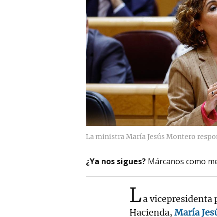
La ministra María Jesús Montero respon
¿Ya nos sigues?
Márcanos como me
L
a vicepresidenta 
Hacienda,
María Jes