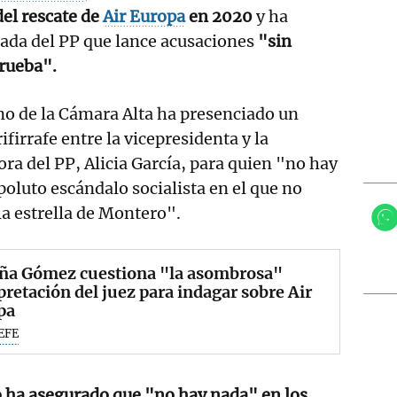
del rescate de
Air Europa
en 2020
y ha
ada del PP que lance acusaciones
"sin
prueba".
no de la Cámara Alta ha presenciado un
rifirrafe entre la vicepresidenta y la
ra del PP, Alicia García, para quien "no hay
oluto escándalo socialista en el que no
 la estrella de Montero".
ña Gómez cuestiona "la asombrosa"
pretación del juez para indagar sobre Air
pa
EFE
 ha asegurado que "no hay nada" en los