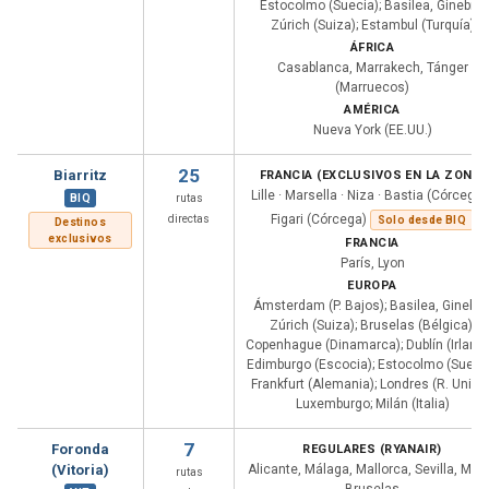
Estocolmo (Suecia); Basilea, Ginebra,
Zúrich (Suiza); Estambul (Turquía)
ÁFRICA
Casablanca, Marrakech, Tánger
(Marruecos)
AMÉRICA
Nueva York (EE.UU.)
25
Biarritz
FRANCIA (EXCLUSIVOS EN LA ZONA)
Lille · Marsella · Niza · Bastia (Córcega) 
BIQ
rutas
Figari (Córcega)
directas
Solo desde BIQ
Destinos
exclusivos
FRANCIA
París, Lyon
EUROPA
Ámsterdam (P. Bajos); Basilea, Ginebra
Zúrich (Suiza); Bruselas (Bélgica);
Copenhague (Dinamarca); Dublín (Irlanda
Edimburgo (Escocia); Estocolmo (Suecia
Frankfurt (Alemania); Londres (R. Unido)
Luxemburgo; Milán (Italia)
7
Foronda
REGULARES (RYANAIR)
(Vitoria)
Alicante, Málaga, Mallorca, Sevilla, Milá
rutas