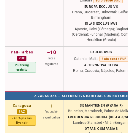
Esauira
Solo desde BOD
EUROPA EXCLUSIVO
Tirana, Bucarest, Dubrovnik, Belfast,
Birmingham
ISLAS EXCLUSIVAS
Ajaccio, Calvi (Córcega); Cagliari
(Cerdeña); Funchal (Madeira); Corfú,
Heraklion (Grecia)
~10
Pau-Tarbes
EXCLUSIVOS
PUF
rutas
Catania · Malta
Solo desde PUF
regulares
ALTERNATIVA EXTRA
P Parking
gratuito
Roma, Cracovia, Nápoles, Palermo
⚠ ZARAGOZA — ALTERNATIVA HABITUAL CON NOTABLE RE
↓
Zaragoza
SE MANTIENEN (RYANAIR)
Bruselas, Marrakech, Palma de Mallorc
ZAZ
Reducción
FRECUENCIA REDUCIDA (DE 4 A 3/SEM.
significativa
–45 % plazas
Londres-Stansted · Milán-Bérgamo
Ryanair
OTRAS COMPAÑÍAS