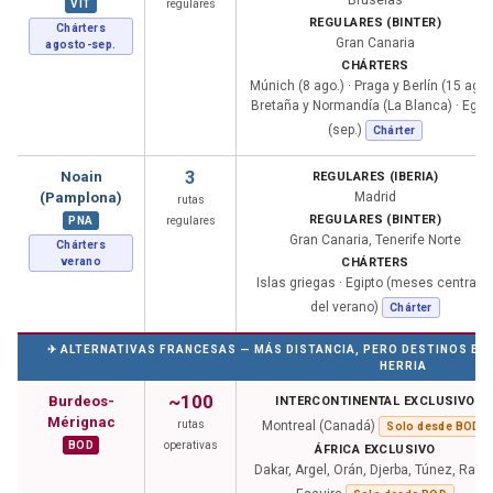
Bruselas
VIT
regulares
REGULARES (BINTER)
Chárters
Gran Canaria
agosto-sep.
CHÁRTERS
Múnich (8 ago.) · Praga y Berlín (15 ago.)
Bretaña y Normandía (La Blanca) · Egip
(sep.)
Chárter
3
Noain
REGULARES (IBERIA)
(Pamplona)
Madrid
rutas
REGULARES (BINTER)
PNA
regulares
Gran Canaria, Tenerife Norte
Chárters
verano
CHÁRTERS
Islas griegas · Egipto (meses centrale
del verano)
Chárter
✈ ALTERNATIVAS FRANCESAS — MÁS DISTANCIA, PERO DESTINOS EX
HERRIA
~100
Burdeos-
INTERCONTINENTAL EXCLUSIVO
Mérignac
rutas
Montreal (Canadá)
Solo desde BOD
BOD
operativas
ÁFRICA EXCLUSIVO
Dakar, Argel, Orán, Djerba, Túnez, Rabat