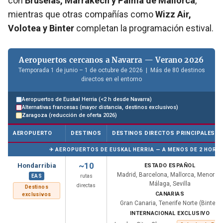
con
Bruselas, Marrakech y Palma de Mallorca
,
mientras que otras compañías como
Wizz Air,
Volotea y Binter
completan la programación estival.
Aeropuertos cercanos a Navarra — Verano 2026
Temporada 1 de junio – 1 de octubre de 2026 | Más de 80 destinos
directos en el entorno
Aeropuertos de Euskal Herria (<2 h desde Navarra)
Alternativas francesas (mayor distancia, destinos exclusivos)
Zaragoza (reducción de oferta 2026)
AEROPUERTO
DESTINOS
DESTINOS DIRECTOS PRINCIPALES
✈ AEROPUERTOS DE EUSKAL HERRIA — A MENOS DE 2 HORA
~10
Hondarribia
ESTADO ESPAÑOL
Madrid, Barcelona, Mallorca, Menorca,
EAS
rutas
Málaga, Sevilla
directas
Destinos
CANARIAS
exclusivos
Gran Canaria, Tenerife Norte (Binter)
INTERNACIONAL EXCLUSIVO