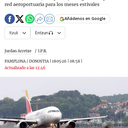
red aeroportuaria para los meses estivales
Añádenos en Google
Itzuli
Entzun
Jurdan Arretxe
I.P.R.
PAMPLONA / DONOSTIA
|
18·05·26
|
08:58
|
Actualizado a las 12:46