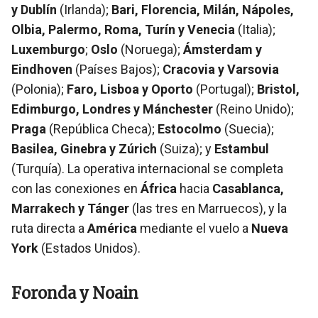
y Dublín
(Irlanda);
Bari, Florencia, Milán, Nápoles,
Olbia, Palermo, Roma, Turín y Venecia
(Italia);
Luxemburgo
;
Oslo
(Noruega);
Ámsterdam y
Eindhoven
(Países Bajos);
Cracovia y Varsovia
(Polonia);
Faro, Lisboa y Oporto
(Portugal);
Bristol,
Edimburgo, Londres y Mánchester
(Reino Unido);
Praga
(República Checa);
Estocolmo
(Suecia);
Basilea, Ginebra y Zúrich
(Suiza); y
Estambul
(Turquía). La operativa internacional se completa
con las conexiones en
África
hacia
Casablanca,
Marrakech y Tánger
(las tres en Marruecos), y la
ruta directa a
América
mediante el vuelo a
Nueva
York
(Estados Unidos).
Foronda y Noain