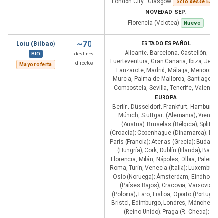
London City · Glasgow
Solo desde EAS
NOVEDAD SEP.
Florencia (Volotea)
Nuevo
~70
Loiu (Bilbao)
ESTADO ESPAÑOL
Alicante, Barcelona, Castellón,
BIO
destinos
Fuerteventura, Gran Canaria, Ibiza, Jere
directos
Mayor oferta
Lanzarote, Madrid, Málaga, Menorca,
Murcia, Palma de Mallorca, Santiago d
Compostela, Sevilla, Tenerife, Valenci
EUROPA
Berlín, Düsseldorf, Frankfurt, Hamburgo
Múnich, Stuttgart (Alemania); Viena
(Austria); Bruselas (Bélgica); Split
(Croacia); Copenhague (Dinamarca); Lyo
París (Francia); Atenas (Grecia); Budape
(Hungría); Cork, Dublín (Irlanda); Bari,
Florencia, Milán, Nápoles, Olbia, Palerm
Roma, Turín, Venecia (Italia); Luxemburg
Oslo (Noruega); Ámsterdam, Eindhove
(Países Bajos); Cracovia, Varsovia
(Polonia); Faro, Lisboa, Oporto (Portugal)
Bristol, Edimburgo, Londres, Máncheste
(Reino Unido); Praga (R. Checa);