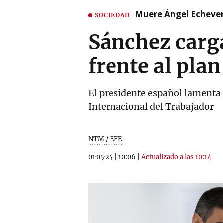
Muere Ángel Echeverr
SOCIEDAD
Sánchez carga
frente al pla
El presidente español lamenta l
Internacional del Trabajador
NTM / EFE
01·05·25
|
10:06
|
Actualizado a las 10:14