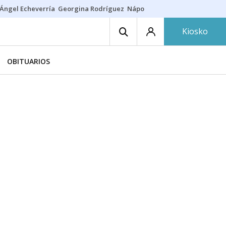
Ángel Echeverría
Georgina Rodríguez
Nápoles - Osasuna
Insultos rac
Kiosko
OBITUARIOS