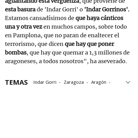
aguantando esta vergüenza
, que proviene de
esta basura
de 'Indar Gorri' o
'Indar Gorrinos'.
Estamos cansadísimos de
que haya cánticos
una y otra vez
en muchos campos, sobre todo
en Pamplona, que no paran de enaltecer el
terrorismo, que dicen
que hay que poner
bombas
, que hay que quemar a 1,3 millones de
aragoneses, a todos nosotros", ha aseverado.
TEMAS
Indar Gorri
Zaragoza
Aragón
El Sadar
Basura
aficionados
terrorismo
Osasuna
VOX
Fútbol