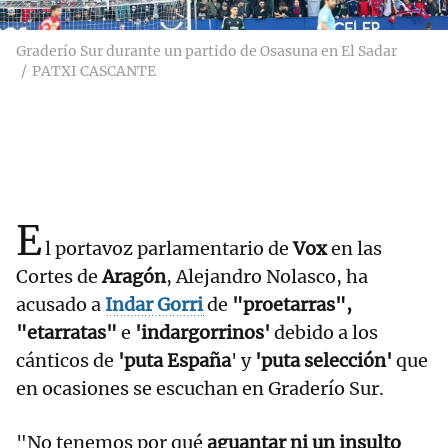
Graderío Sur durante un partido de Osasuna en El Sadar
PATXI CASCANTE
E
l portavoz parlamentario de
Vox
en las
Cortes de
Aragón
, Alejandro Nolasco, ha
acusado a
Indar Gorri
de
"proetarras",
"etarratas"
e
'indargorrinos'
debido a los
cánticos de
'puta España
' y
'puta selección'
que
en ocasiones se escuchan en Graderío Sur.
"No tenemos por qué
aguantar ni un insulto