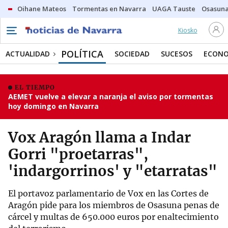
Oihane Mateos
Tormentas en Navarra
UAGA Tauste
Osasuna
Kiosko
POLÍTICA
ACTUALIDAD
SOCIEDAD
SUCESOS
ECONO
EL TIEMPO
AEMET vuelve a elevar a naranja el aviso por tormentas
hoy domingo en Navarra
Vox Aragón llama a Indar
Gorri "proetarras",
'indargorrinos' y "etarratas"
El portavoz parlamentario de Vox en las Cortes de
Aragón pide para los miembros de Osasuna penas de
cárcel y multas de 650.000 euros por enaltecimiento