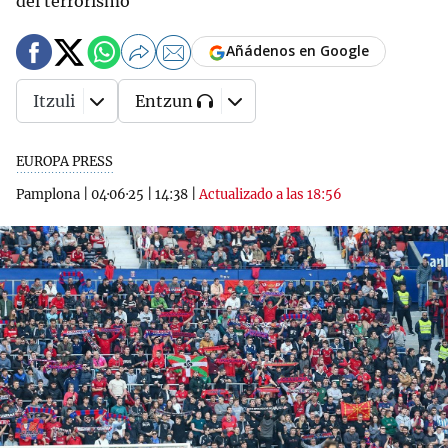
del terrorismo
Añádenos en Google
Itzuli
Entzun
EUROPA PRESS
Pamplona
|
04·06·25
|
14:38
|
Actualizado a las 18:56