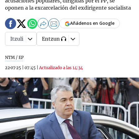
acusaciones populares, dirigidas por el PP, se
oponen a la excarcelación del exdirigente socialista
Añádenos en Google
Itzuli
Entzun
NTM / EP
22·07·25
|
07:45
|
Actualizado a las 14:34