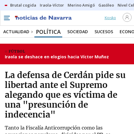
Brutal cogida
Iraola-Víctor
Merino Amigó
Gasóleo
Nivel Ce
Kiosko
POLÍTICA
ACTUALIDAD
SOCIEDAD
SUCESOS
ECONO
FÚTBOL
Iraola se deshace en elogios hacia Víctor Muñoz
La defensa de Cerdán pide su
libertad ante el Supremo
alegando que es víctima de
una "presunción de
indecencia"
Tanto la Fiscalía Anticorrupción como las