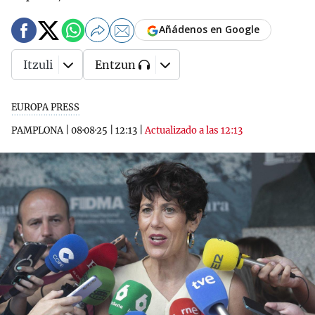
Añádenos en Google
Itzuli
Entzun
EUROPA PRESS
PAMPLONA
|
08·08·25
|
12:13
|
Actualizado a las 12:13