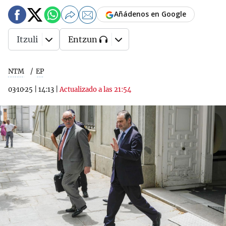
Añádenos en Google
Itzuli
Entzun
NTM
EP
03·10·25
|
14:13
|
Actualizado a las 21:54