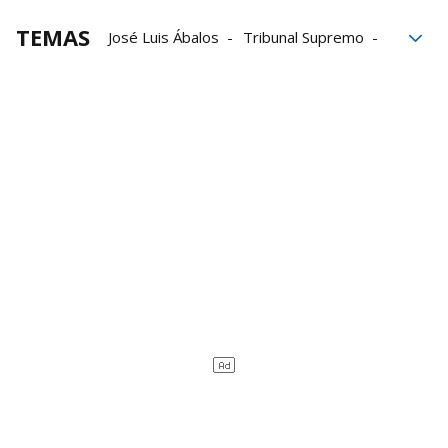
TEMAS
José Luis Ábalos
Tribunal Supremo
UCO
Caso Koldo
Santos Cerdán