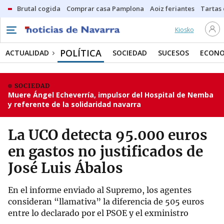
Brutal cogida
Comprar casa Pamplona
Aoiz feriantes
Tartas
Kiosko
POLÍTICA
ACTUALIDAD
SOCIEDAD
SUCESOS
ECONO
SOCIEDAD
Muere Ángel Echeverría, impulsor del Hospital de Nemba
y referente de la solidaridad navarra
La UCO detecta 95.000 euros
en gastos no justificados de
José Luis Ábalos
En el informe enviado al Supremo, los agentes
consideran “llamativa” la diferencia de 505 euros
entre lo declarado por el PSOE y el exministro