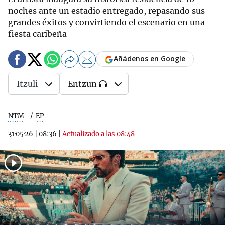
noches ante un estadio entregado, repasando sus
grandes éxitos y convirtiendo el escenario en una
fiesta caribeña
Añádenos en Google
Itzuli
Entzun
NTM
EP
31·05·26
|
08:36
|
Actualizado a las 08:48