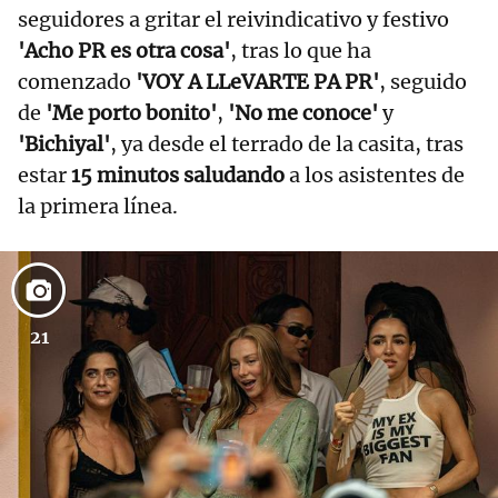
seguidores a gritar el reivindicativo y festivo
'Acho PR es otra cosa'
, tras lo que ha
comenzado
'VOY A LLeVARTE PA PR'
, seguido
de
'Me porto bonito'
,
'No me conoce'
y
'Bichiyal'
, ya desde el terrado de la casita, tras
estar
15 minutos saludando
a los asistentes de
la primera línea.
21