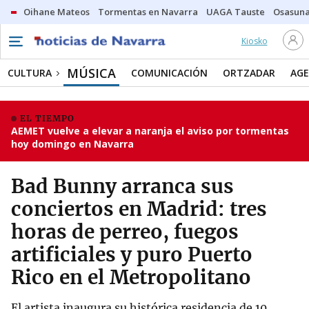
Oihane Mateos
Tormentas en Navarra
UAGA Tauste
Osasuna
Kiosko
MÚSICA
CULTURA
COMUNICACIÓN
ORTZADAR
AG
EL TIEMPO
AEMET vuelve a elevar a naranja el aviso por tormentas
hoy domingo en Navarra
Bad Bunny arranca sus
conciertos en Madrid: tres
horas de perreo, fuegos
artificiales y puro Puerto
Rico en el Metropolitano
El artista inaugura su histórica residencia de 10