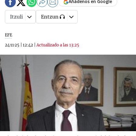
Añádenos en Google
Itzuli
Entzun
EFE
24·11·25
|
12:42
|
Actualizado a las 13:25