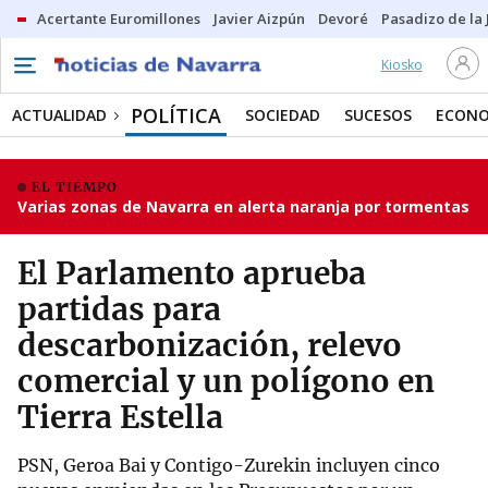
Acertante Euromillones
Javier Aizpún
Devoré
Pasadizo de la
Kiosko
POLÍTICA
ACTUALIDAD
SOCIEDAD
SUCESOS
ECONO
EL TIEMPO
Varias zonas de Navarra en alerta naranja por tormentas
El Parlamento aprueba
partidas para
descarbonización, relevo
comercial y un polígono en
Tierra Estella
PSN, Geroa Bai y Contigo-Zurekin incluyen cinco