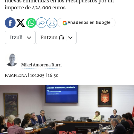
nuevas enmiendas en los Presupuestos por un
importe de 424.000 euros
Añádenos en Google
Itzuli
Entzun
Mikel Amorena Iturri
PAMPLONA
|
10·12·25
|
16:50