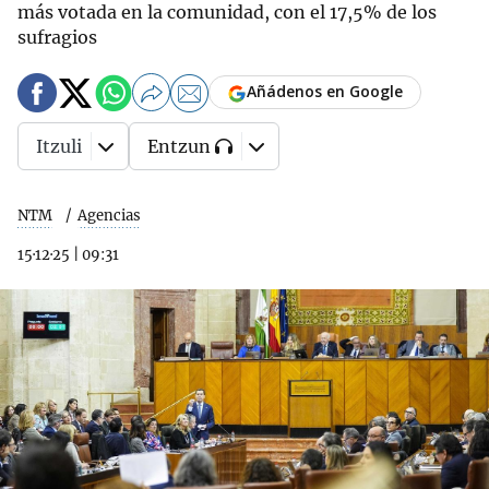
más votada en la comunidad, con el 17,5% de los
sufragios
Añádenos en Google
Itzuli
Entzun
NTM
Agencias
15·12·25
|
09:31