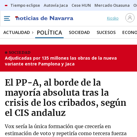
Tiempo eclipse
Autovía Jaca
Cese HUN
Mercado Osasuna
O
Kiosko
POLÍTICA
ACTUALIDAD
SOCIEDAD
SUCESOS
ECONO
SOCIEDAD
Adjudicadas por 135 millones las obras de la nueva
variante entre Pamplona y Jaca
El PP-A, al borde de la
mayoría absoluta tras la
crisis de los cribados, según
el CIS andaluz
Vox sería la única formación que crecería en
estimación de voto y repetiría como tercera fuerza