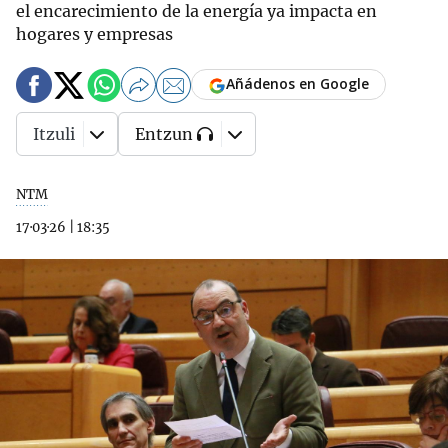
el encarecimiento de la energía ya impacta en
hogares y empresas
Añádenos en Google
Itzuli
Entzun
NTM
17·03·26
|
18:35