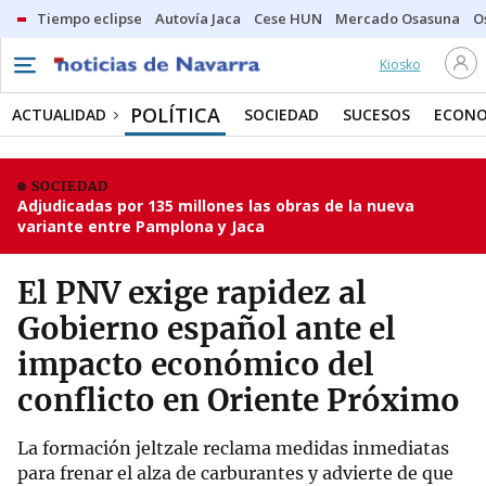
Tiempo eclipse
Autovía Jaca
Cese HUN
Mercado Osasuna
O
Kiosko
POLÍTICA
ACTUALIDAD
SOCIEDAD
SUCESOS
ECONO
SOCIEDAD
Adjudicadas por 135 millones las obras de la nueva
variante entre Pamplona y Jaca
El PNV exige rapidez al
Gobierno español ante el
impacto económico del
conflicto en Oriente Próximo
La formación jeltzale reclama medidas inmediatas
para frenar el alza de carburantes y advierte de que