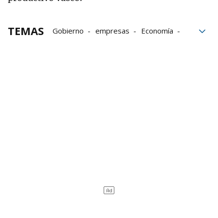
TEMAS
Gobierno
empresas
Economía
Oriente
impacto económico
Carburantes
energía