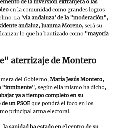
emento de la inversión extranjera o las
pleo
en la comunidad como grandes logros
elmo. La
'vía andaluza' de la "moderación",
esidente andaluz, Juanma Moreno,
será su
alcanzar lo que ha bautizado como
"mayoría
e" aterrizaje de Montero
rimera del Gobierno,
María Jesús Montero,
a "inminente",
según ella mismo ha dicho,
abajar ya a tiempo completo en su
e de un PSOE
que pondrá el foco en los
omo principal arma electoral.
,
la sanidad ha estado en el centro de su