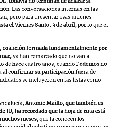
SOE, todavía no terminan de aclarar si
ción.
Las conversaciones internas en las
an, pero para presentar esas uniones
sta el Viernes Santo, 3 de abril,
por lo que el
, coalición formada fundamentalmente por
umar,
ya han remarcado que no van a
lo de hace cuatro años, cuando
Podemos no
a al confirmar su participación fuera de
ndidatos se incluyeron en las listas como
Andalucía,
Antonio Maíllo, que también es
de IU, ha recordado que la hoja de ruta está
 muchos meses,
que la conocen los
uieren unidad solo tienen que permanecer en