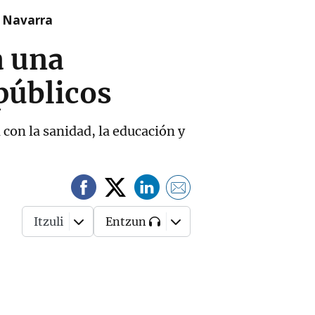
n Navarra
a una
públicos
 con la sanidad, la educación y
Itzuli
Entzun