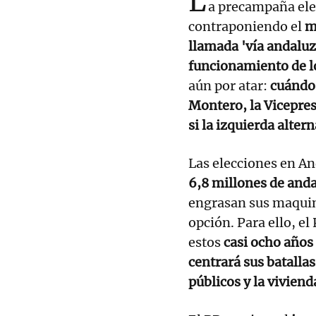
L
a precampaña ele
contraponiendo el
m
llamada 'vía andaluz
funcionamiento de lo
aún por atar:
cuándo 
Montero, la Vicepres
si la izquierda alter
Las elecciones en An
6,8 millones de anda
engrasan sus maquin
opción. Para ello, e
estos
casi ocho años
centrará sus batallas
públicos y la viviend