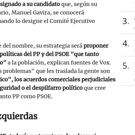
esignado a su candidato
que, según su
rio, Manuel Gavira, se conocerá
3
ndo lo designe el Comité Ejecutivo
4
del nombre, su estrategia será
proponer
 políticas del PP y del PSOE "que tanto
do"
a la población, explican fuentes de Vox.
5
s problemas" que les traslada la gente son
co", los acuerdos comerciales perjudiciales
guridad o el despilfarro político
que cree
tanto PP como PSOE.
izquierdas