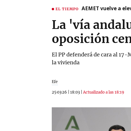
AEMET vuelve a ele
EL TIEMPO
La 'vía andal
oposición cen
El PP defenderá de cara al 17-M
la vivienda
Efe
25·03·26
|
18:03
|
Actualizado a las 18:19