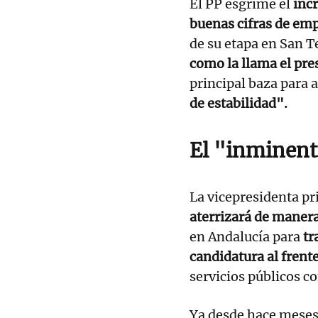
El PP esgrime el
incr
buenas cifras de em
de su etapa en San T
como la llama el pr
principal baza para 
de estabilidad".
El "inminent
La vicepresidenta p
aterrizará de maner
en Andalucía para
tr
candidatura al frent
servicios públicos c
Ya desde hace meses