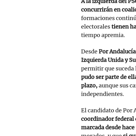
A la izquierda del P
concurrirán en coali
formaciones continú
electorales
tienen ha
tiempo apremia.
Desde
Por
Andalucía
Izquierda Unida y S
permitir que suceda 
pudo ser parte de ell
plazo,
aunque sus ca
independientes.
El candidato de Por 
coordinador federal 
marcada desde hace
morados, y que
si q