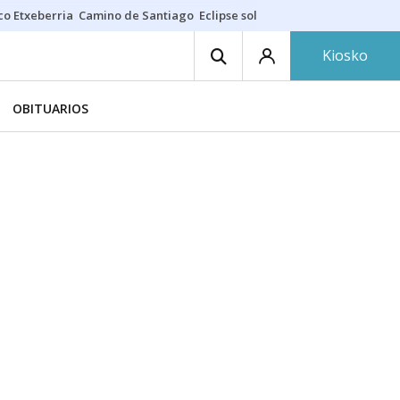
co Etxeberria
Camino de Santiago
Eclipse solar en Navarra
Acertante
Kiosko
OBITUARIOS