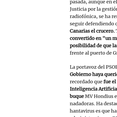
pasada, aunque en el
Justicia por la gest
radiofónica, se ha r
seguir defendiendo
Canarias el crucero.
convertido en "un m
posibilidad de que l
frente al puerto de G
La portavoz del PSO
Gobierno haya querid
recordado que
fue el
Inteligencia Artificia
buque
MV Hondius en
nadadoras. Ha destac
hantavirus es que h