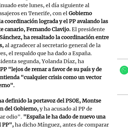
nuado este lunes, el día siguiente al
sajeros en Tenerife, con el
Gobierno
a coordinación lograda y el PP avalando las
nte canario, Fernando
Clavijo
.
El presidente
Sánchez, ha resaltado la coordinación entre
s,
al agradecer al secretario general de la
s, el respaldo que ha dado a España.
sidenta segunda, Yolanda Díaz, ha
 PP "lejos de remar a favor de su país y de
entienda "cualquier crisis como un vector
erno".
 definido la portavoz del PSOE, Montse
ón del Gobierno,
y ha acusado al PP de
ar odio".
"España le ha dado de nuevo una
l PP",
ha dicho Mínguez, antes de comparar