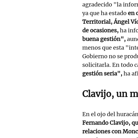
agradecido "la infor
ya que ha estado
en 
Territorial, Ángel Ví
de ocasiones,
ha inf
buena gestión",
aunq
menos que esta "inte
Gobierno no se prod
solicitarla. En todo 
gestión seria",
ha af
Clavijo, un 
En el ojo del huracán
Fernando Clavijo
, q
relaciones con Monc