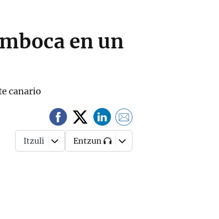
semboca en un
te canario
Itzuli
Entzun