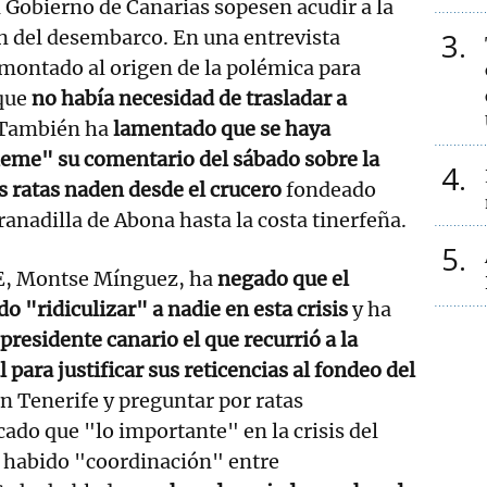
 Gobierno de Canarias sopesen acudir a la
ión del desembarco. En una entrevista
3
emontado al origen de la polémica para
 que
no había necesidad de trasladar a
También ha
lamentado que se haya
eme" su comentario del sábado sobre la
4
as ratas naden desde el crucero
fondeado
ranadilla de Abona hasta la costa tinerfeña.
5
E, Montse Mínguez, ha
negado que el
o "ridiculizar" a nadie en esta crisis
y ha
 presidente canario el que recurrió a la
l para justificar sus reticencias al fondeo del
 Tenerife y preguntar por ratas
ado que "lo importante" en la crisis del
a habido "coordinación" entre