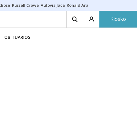
lipse
Russell Crowe
Autovía Jaca
Ronald Araújo
Prohibiciones eclips
Kiosko
OBITUARIOS