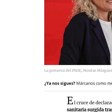
La portavoz del PSOE, Montse Mínguez,
¿Ya nos sigues?
Márcanos como me
E
l cruce de declara
sanitaria surgida tra