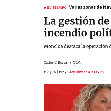
Varias zonas de Nav
EL TIEMPO
La gestión de
incendio polí
Moncloa destaca la operación de
Carlos C. Borra
NTM
11·05·26
|
17:13
|
Actualizado a las 17:15