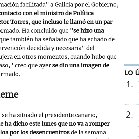
mación facilitada" a Galicia por el Gobierno,
contacto con el ministro de Política
ctor Torres, que incluso le llamó en un par
ormado. Ha concluido que
"se hizo una
ue también ha señalado que ha echado de
rvención decidida y necesaria" del
ujera en otros momentos, cuando hubo que
caso, "creo que ayer
se dio una imagen de
LO 
irmado.
1
meme
2
 se ha situado el presidente canario,
ue ha dicho este lunes que no va a romper
loa por los desencuentros
de la semana