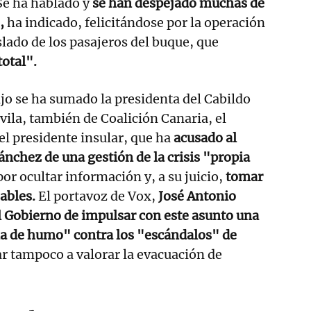
Se ha hablado y
se han despejado muchas de
",
ha indicado, felicitándose por la operación
lado de los pasajeros del buque, que
total".
vijo se ha sumado la presidenta del Cabildo
vila, también de Coalición Canaria, el
 el presidente insular, que ha
acusado al
nchez de una gestión de la crisis "propia
por ocultar información y, a su juicio,
tomar
ables.
El portavoz de Vox,
José Antonio
l Gobierno de impulsar con este asunto una
na de humo" contra los "escándalos" de
ar tampoco a valorar la evacuación de