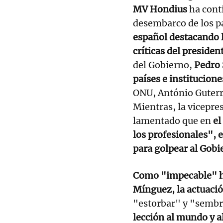
MV Hondius
ha conti
desembarco de los pa
español destacando l
críticas del preside
del Gobierno,
Pedro 
países e institucione
ONU, António Guterre
Mientras, la vicepre
lamentado que en
el
los profesionales", 
para golpear al Gobi
Como "impecable" ha
Mínguez, la actuaci
"estorbar" y "sembr
lección al mundo y a