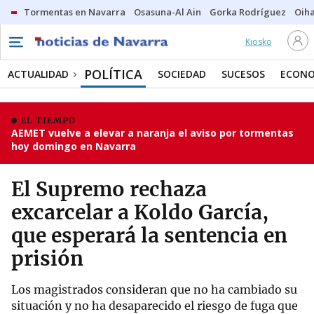
Tormentas en Navarra
Osasuna-Al Ain
Gorka Rodríguez
Oih
Kiosko
POLÍTICA
ACTUALIDAD
SOCIEDAD
SUCESOS
ECONO
EL TIEMPO
AEMET vuelve a elevar a naranja el aviso por tormentas
hoy domingo en Navarra
El Supremo rechaza
excarcelar a Koldo García,
que esperará la sentencia en
prisión
Los magistrados consideran que no ha cambiado su
situación y no ha desaparecido el riesgo de fuga que