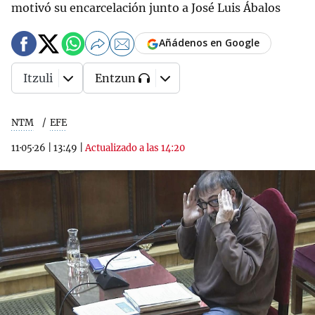
motivó su encarcelación junto a José Luis Ábalos
Añádenos en Google
Itzuli
Entzun
NTM
EFE
11·05·26
|
13:49
|
Actualizado a las 14:20