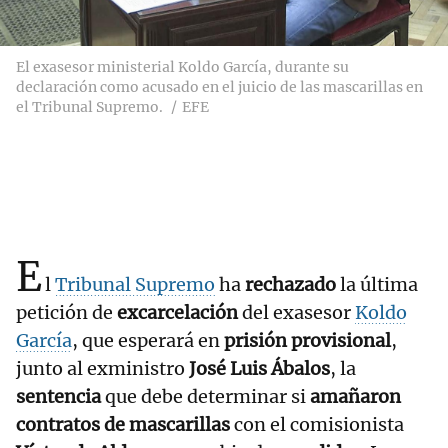
El exasesor ministerial Koldo García, durante su
declaración como acusado en el juicio de las mascarillas en
el Tribunal Supremo.
EFE
E
l
Tribunal Supremo
ha
rechazado
la última
petición de
excarcelación
del exasesor
Koldo
García
, que esperará en
prisión provisional
,
junto al exministro
José Luis Ábalos
, la
sentencia
que debe determinar si
amañaron
contratos de mascarillas
con el comisionista