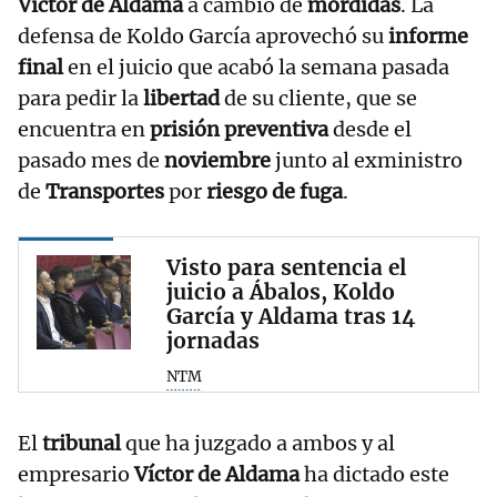
Víctor de Aldama
a cambio de
mordidas
. La
defensa de Koldo García aprovechó su
informe
final
en el juicio que acabó la semana pasada
para pedir la
libertad
de su cliente, que se
encuentra en
prisión preventiva
desde el
pasado mes de
noviembre
junto al exministro
de
Transportes
por
riesgo de fuga
.
Visto para sentencia el
juicio a Ábalos, Koldo
García y Aldama tras 14
jornadas
NTM
El
tribunal
que ha juzgado a ambos y al
empresario
Víctor de Aldama
ha dictado este