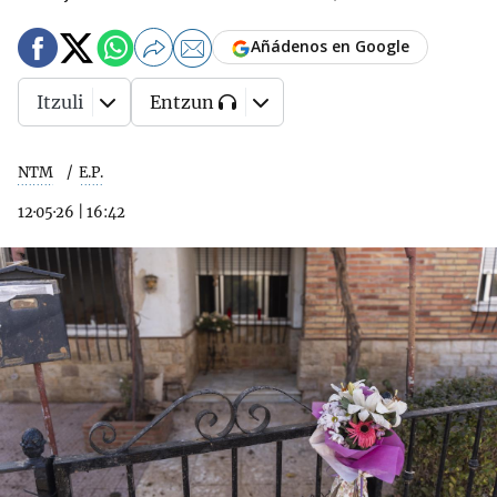
Añádenos en Google
Itzuli
Entzun
NTM
E.P.
12·05·26
|
16:42