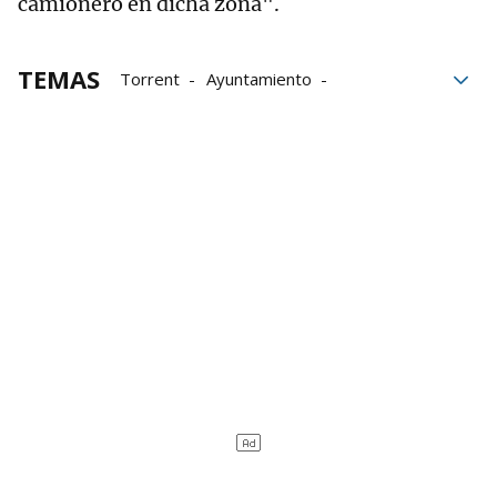
camionero en dicha zona".
TEMAS
Torrent
Ayuntamiento
trabajadores
Emergencias
Policía Nacional