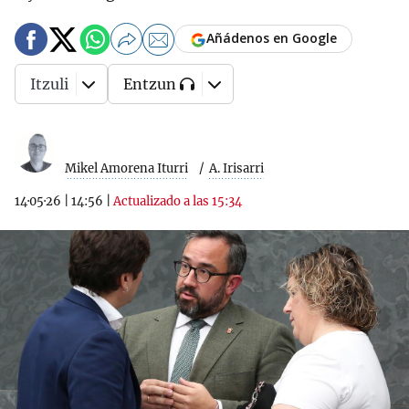
Añádenos en Google
Itzuli
Entzun
Mikel Amorena Iturri
A. Irisarri
14·05·26
|
14:56
|
Actualizado a las 15:34