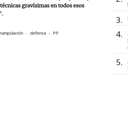
s técnicas gravísimas en todos esos
".
3
4
manipulación
defensa
PP
5