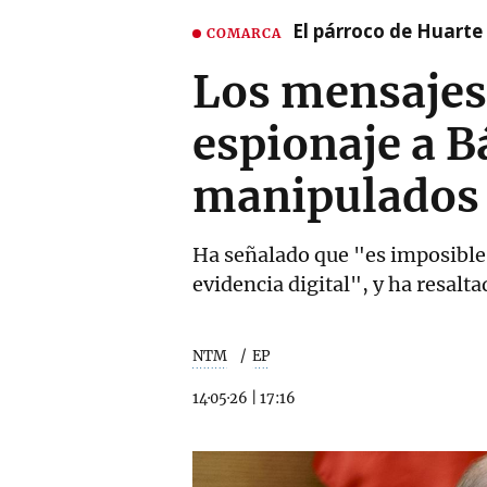
El párroco de Huarte 
COMARCA
Los mensajes 
espionaje a B
manipulados
Ha señalado que "es imposible 
evidencia digital", y ha resal
NTM
EP
14·05·26
|
17:16