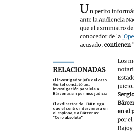
U
n perito informá
ante la Audiencia N
que el exministro de
conocedor de la
'Ope
acusado,
contienen 
Los m
RELACIONADAS
notari
Estado
El investigador jefe del caso
Gürtel constató una
juicio
investigación paralela a
Bárcenas sin permiso judicial
Sergio
Bárcen
El exdirector del CNI niega
que el centro interviniera en
en el 
el espionaje a Bárcenas:
"Cero absoluto"
por el
Rajoy 