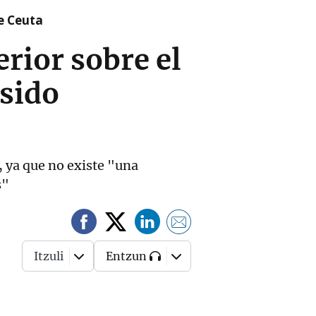
re Ceuta
rior sobre el
 sido
, ya que no existe "una
s"
Itzuli
Entzun