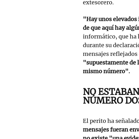
extesorero.
"Hay unos elevados i
de que aquí hay algú
informático, que ha
durante su declaraci
mensajes reflejados 
"supuestamente de l
mismo número".
NO ESTABAN
NÚMERO DO
El perito ha señalad
mensajes fueran envi
no existe "una eviden