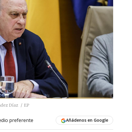
ndez Díaz
EP
dio preferente
Añádenos en Google