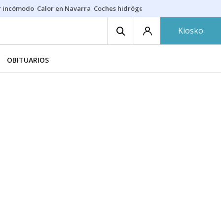
r incómodo
Calor en Navarra
Coches hidrógeno
Alerta en EE.UU.
Kiosko
OBITUARIOS