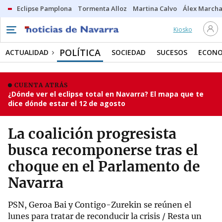
Eclipse Pamplona
Tormenta Alloz
Martina Calvo
Álex Marcha
Kiosko
POLÍTICA
ACTUALIDAD
SOCIEDAD
SUCESOS
ECONO
CUENTA ATRÁS
¿Dónde ver el eclipse total en Navarra? El mapa que te
dice dónde estar el 12 de agosto
La coalición progresista
busca recomponerse tras el
choque en el Parlamento de
Navarra
PSN, Geroa Bai y Contigo-Zurekin se reúnen el
lunes para tratar de reconducir la crisis / Resta un