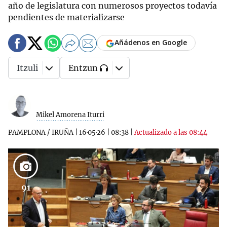
año de legislatura con numerosos proyectos todavía
pendientes de materializarse
Añádenos en Google
Itzuli
Entzun
Mikel Amorena Iturri
PAMPLONA / IRUÑA
|
16·05·26
|
08:38
|
Actualizado a las 08:44
91