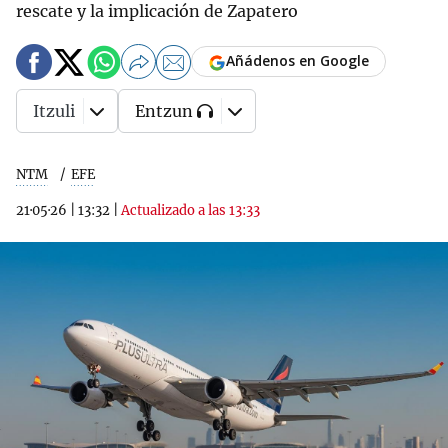
rescate y la implicación de Zapatero
Añádenos en Google
Itzuli
Entzun
NTM
EFE
21·05·26
|
13:32
|
Actualizado a las 13:33