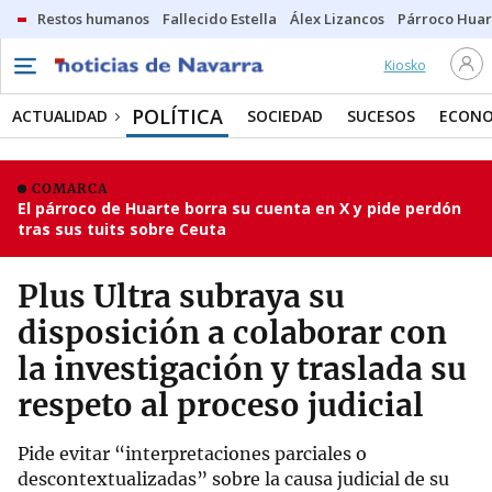
Restos humanos
Fallecido Estella
Álex Lizancos
Párroco Huar
Kiosko
POLÍTICA
ACTUALIDAD
SOCIEDAD
SUCESOS
ECONO
COMARCA
El párroco de Huarte borra su cuenta en X y pide perdón
tras sus tuits sobre Ceuta
Plus Ultra subraya su
disposición a colaborar con
la investigación y traslada su
respeto al proceso judicial
Pide evitar “interpretaciones parciales o
descontextualizadas” sobre la causa judicial de su