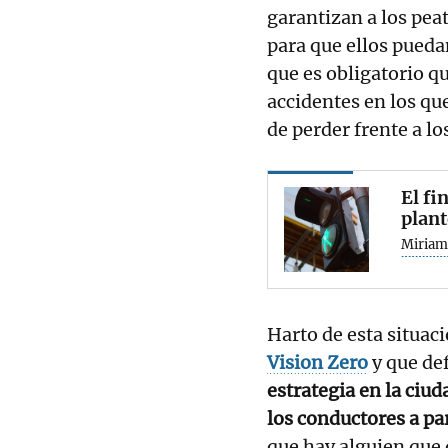
garantizan a los pea
para que ellos puedan
que es obligatorio q
accidentes en los que
de perder frente a lo
El fi
plant
Miriam
Harto de esta situac
Vision Zero
y que de
estrategia en la ciu
los conductores a pa
que hay alguien que q