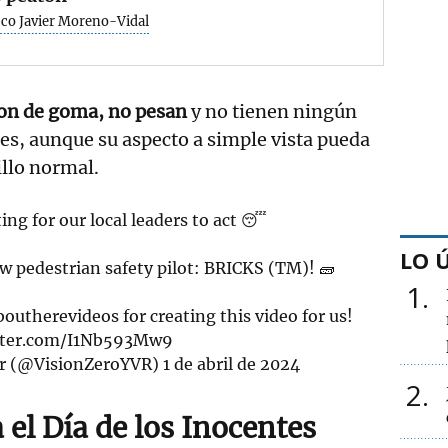
sco Javier Moreno-Vidal
son de goma, no pesan
y no tienen ningún
hes, aunque su aspecto a simple vista pueda
illo normal.
ing for our local leaders to act 😴
LO 
w pedestrian safety pilot: BRICKS (TM)! 🧱
1
outherevideos
for creating this video for us!
itter.com/I1Nb593Mw9
r (@VisionZeroYVR)
1 de abril de 2024
2
el Día de los Inocentes