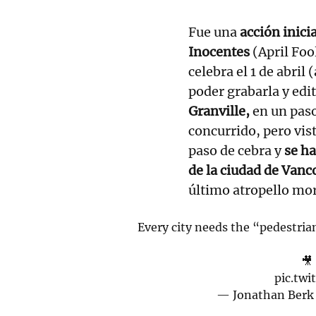
Fue una
acción inici
Inocentes
(April Foo
celebra el 1 de abril
poder grabarla y edit
Granville,
en un paso
concurrido, pero vis
paso de cebra y
se ha
de la ciudad de Vanc
último atropello mor
Every city needs the “pedestrian 
🎥
pic.tw
— Jonathan Berk