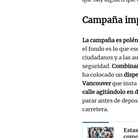
Campaña imp
La campaña es polém
el fondo es lo que es
ciudadanos y a las a
seguridad.
Combinan
ha colocado un
dispe
Vancouver
que insta
calle agitándolo en 
parar antes de deposi
carretera.
Estas
como