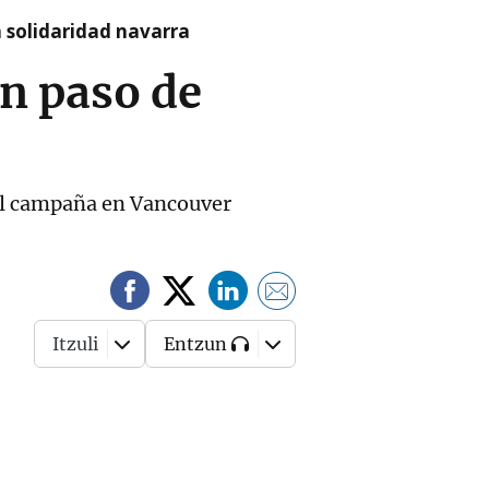
a solidaridad navarra
un paso de
nal campaña en Vancouver
Itzuli
Entzun