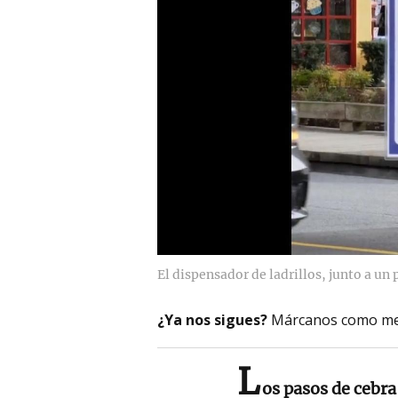
El dispensador de ladrillos, junto a un 
¿Ya nos sigues?
Márcanos como me
L
os pasos de cebra