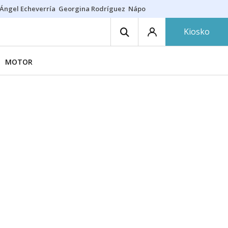
Ángel Echeverría
Georgina Rodríguez
Nápoles - Osasuna
Insultos rac
Kiosko
MOTOR