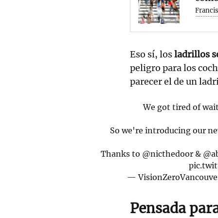
Franci
Eso sí, los
ladrillos 
peligro para los coc
parecer el de un ladr
We got tired of wait
So we're introducing our ne
Thanks to
@nicthedoor
&
@ab
pic.tw
— VisionZeroVancouve
Pensada para 