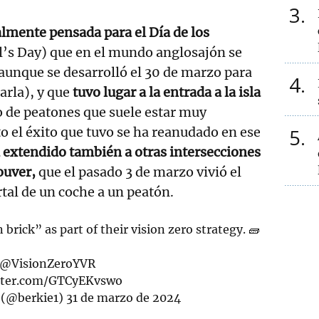
3
almente pensada para el Día de los
l’s Day) que en el mundo anglosajón se
 (aunque se desarrolló el 30 de marzo para
4
arla), y que
tuvo lugar a la entrada a la isla
 de peatones que suele estar muy
to el éxito que tuvo se ha reanudado en ese
5
 extendido también a otras intersecciones
ouver,
que el pasado 3 de marzo vivió el
tal de un coche a un peatón.
brick” as part of their vision zero strategy. 🧱
@VisionZeroYVR
itter.com/GTCyEKvswo
 (@berkie1)
31 de marzo de 2024