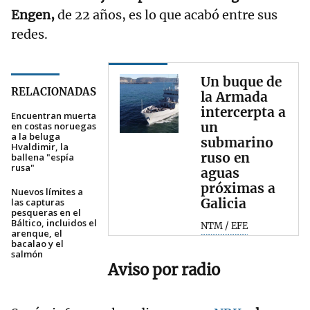
Engen,
de 22 años, es lo que acabó entre sus
redes.
Un buque de
RELACIONADAS
la Armada
intercerpta a
Encuentran muerta
un
en costas noruegas
a la beluga
submarino
Hvaldimir, la
ruso en
ballena "espía
rusa"
aguas
próximas a
Nuevos límites a
Galicia
las capturas
pesqueras en el
Báltico, incluidos el
NTM / EFE
arenque, el
bacalao y el
salmón
Aviso por radio