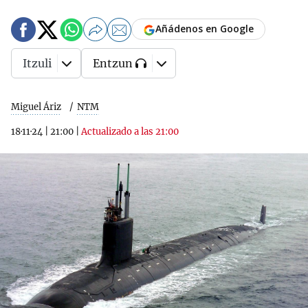
Añádenos en Google
Itzuli
Entzun
Miguel Áriz
NTM
18·11·24
|
21:00
|
Actualizado a las 21:00