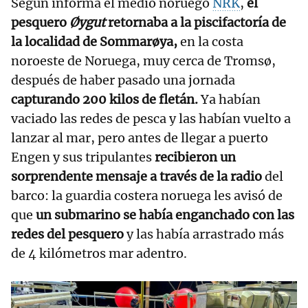
Según informa el medio noruego
NRK
,
el
pesquero
Øygut
retornaba a la piscifactoría de
la localidad de Sommarøya,
en la costa
noroeste de Noruega, muy cerca de Tromsø,
después de haber pasado una jornada
capturando 200 kilos de fletán.
Ya habían
vaciado las redes de pesca y las habían vuelto a
lanzar al mar, pero antes de llegar a puerto
Engen y sus tripulantes
recibieron un
sorprendente mensaje a través de la radio
del
barco: la guardia costera noruega les avisó de
que
un submarino se había enganchado con las
redes del pesquero
y las había arrastrado más
de 4 kilómetros mar adentro.