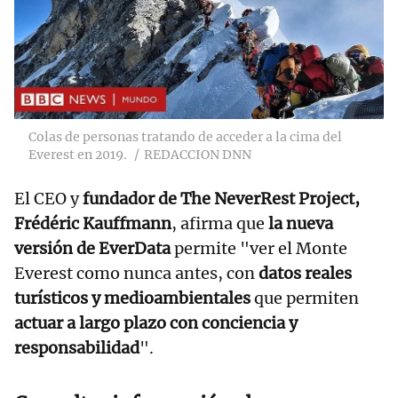
Colas de personas tratando de acceder a la cima del
Everest en 2019.
REDACCION DNN
El CEO y
fundador de The NeverRest Project,
Frédéric Kauffmann
, afirma que
la nueva
versión de EverData
permite "ver el Monte
Everest como nunca antes, con
datos reales
turísticos y medioambientales
que permiten
actuar a largo plazo con conciencia y
responsabilidad
".