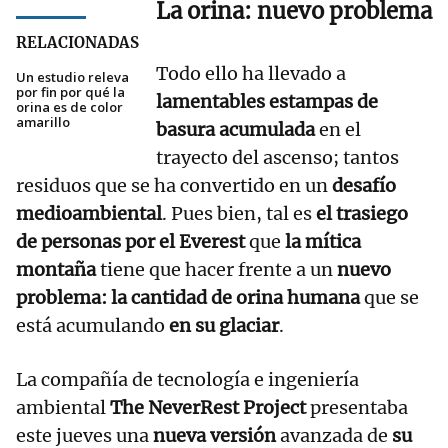
La orina: nuevo problema
RELACIONADAS
Todo ello ha llevado a
Un estudio releva
por fin por qué la
lamentables estampas de
orina es de color
amarillo
basura acumulada
en el
trayecto del ascenso; tantos
residuos que se ha convertido en un
desafío
medioambiental
. Pues bien, tal es
el trasiego
de personas por el Everest
que
la mítica
montaña
tiene que hacer frente a un
nuevo
problema: la cantidad de orina humana
que se
está acumulando
en su glaciar
.
La compañía de tecnología e ingeniería
ambiental
The NeverRest Project
presentaba
este jueves una
nueva versión
avanzada de
su