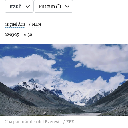
Itzuli
Entzun
Miguel Áriz
NTM
22·03·25
|
16:30
Una panorámica del Everest.
EFE