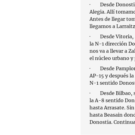
· Desde Donostia
Alegia. Allí tomamo
Antes de llegar to
llegamos a Larrait
· Desde Vitoria, s
la N-1 dirección D
nos va a llevar a Z
el núcleo urbano y
· Desde Pamplona,
AP-15 y después la
N-1 sentido Donost
· Desde Bilbao, sa
la A-8 sentido Dono
hasta Arrasate. Si
hasta Beasain dond
Donostia. Continua