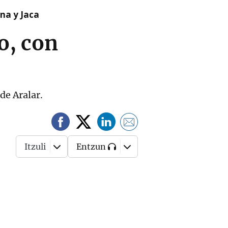
na y Jaca
o, con
de Aralar.
Itzuli
Entzun