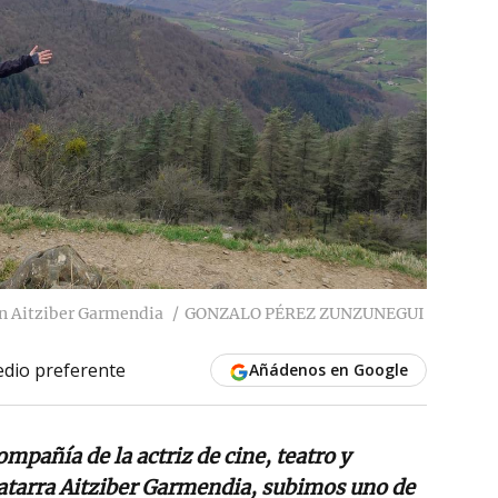
on Aitziber Garmendia
GONZALO PÉREZ ZUNZUNEGUI
dio preferente
Añádenos en Google
ompañía de la actriz de cine, teatro y
biatarra Aitziber Garmendia, subimos uno de