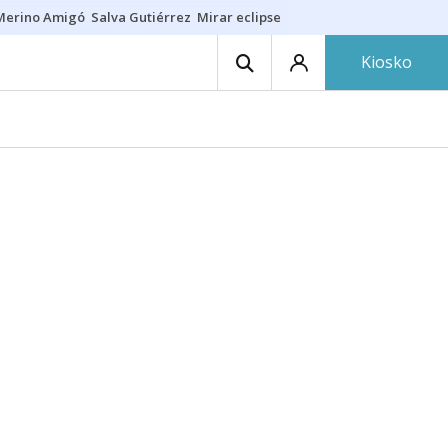
Merino Amigó
Salva Gutiérrez
Mirar eclipse
Iraola-Víctor
Ángel Eche
Kiosko