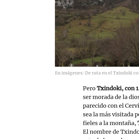
En imágenes: De ruta en el Txindoki c
Pero
Txindoki, con 
ser morada de la dios
parecido con el Cervi
sea la más visitada 
fieles a la montaña,
El nombre de Txindok