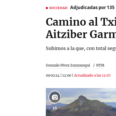
Adjudicadas por 135 
SOCIEDAD
Camino al Txi
Aitziber Gar
Subimos a la que, con total seg
Gonzalo Pérez Zunzunegui
NTM
09·02·24
|
12:00
|
Actualizado a las 12:07
16