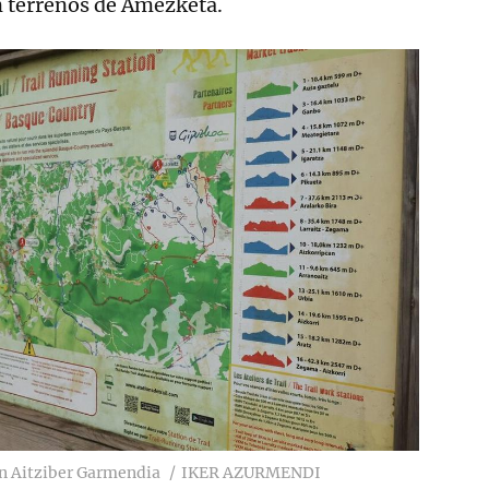
n terrenos de Amezketa.
on Aitziber Garmendia
IKER AZURMENDI