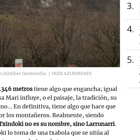
3
4
5
on Aitziber Garmendia
IKER AZURMENDI
1.346 metros
tiene algo que engancha; igual
a Mari influye, o el paisaje, la tradición, su
no... En definitiva, tiene algo que hace que
por los montañeros. Realmente, siendo
Txindoki no es su nombre, sino Larrunarri
.
i lo toma de una txabola que se sitúa al