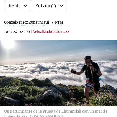
Itzuli
Entzun
Gonzalo Pérez Zunzunegui
NTM
10·07·24
|
09:00
|
Actualizado a las 11:22
Un participante de la Prueba de Ehunmilak con un mar de
nubes detrás
OSCAR SAN JUAN