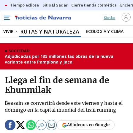
Tiempo eclipse
Sitio El Sadar
Cierre tienda cosmética
Encier
Kiosko
RUTAS Y NATURALEZA
VIVIR
ECOLOGÍA Y CLIMA
SOCIEDAD
Adjudicadas por 135 millones las obras de la nueva
variante entre Pamplona y Jaca
Llega el fin de semana de
Ehunmilak
Beasain se convertirá desde este viernes y hasta el
domingo en la capital mundial del trail running
Añádenos en Google