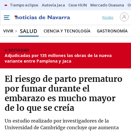
Tiempo eclipse
Autovía Jaca
Cese HUN
Mercado Osasuna
O
Kiosko
SALUD
VIVIR
CIENCIA Y TECNOLOGÍA
GASTRONOMÍA
SOCIEDAD
Adjudicadas por 135 millones las obras de la nueva
variante entre Pamplona y Jaca
El riesgo de parto prematuro
por fumar durante el
embarazo es mucho mayor
de lo que se creía
Un estudio realizado por investigadores de la
Universidad de Cambridge concluye que aumenta