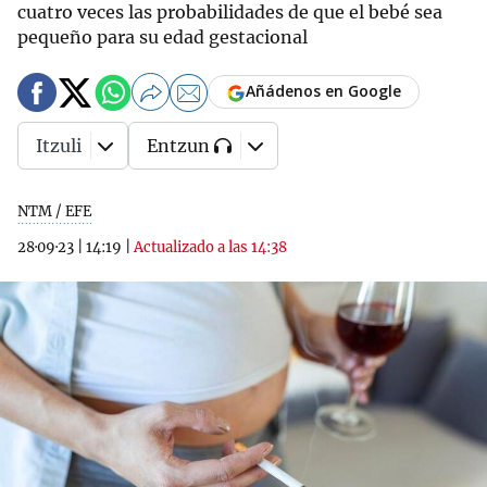
cuatro veces las probabilidades de que el bebé sea
pequeño para su edad gestacional
Añádenos en Google
Itzuli
Entzun
NTM / EFE
28·09·23
|
14:19
|
Actualizado a las 14:38