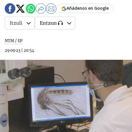
Añádenos en Google
Itzuli
Entzun
NTM / EP
29·09·23
|
20:54